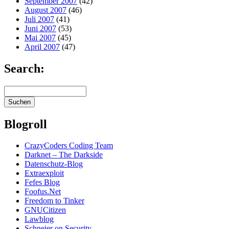
September 2007
(42)
August 2007
(46)
Juli 2007
(41)
Juni 2007
(53)
Mai 2007
(45)
April 2007
(47)
Search:
Blogroll
CrazyCoders Coding Team
Darknet – The Darkside
Datenschutz-Blog
Extraexploit
Fefes Blog
Foofus.Net
Freedom to Tinker
GNUCitizen
Lawblog
Schneier on Security