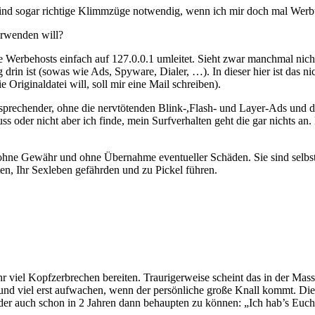
zu sind sogar richtige Klimmzüge notwendig, wenn ich mir doch mal We
erwenden will?
che Werbehosts einfach auf 127.0.0.1 umleitet. Sieht zwar manchmal nic
g drin ist (sowas wie Ads, Spyware, Dialer, …). In dieser hier ist das 
Originaldatei will, soll mir eine Mail schreiben).
t ansprechender, ohne die nervtötenden Blink-,Flash- und Layer-Ads und 
s oder nicht aber ich finde, mein Surfverhalten geht die gar nichts an
t ohne Gewähr und ohne Übernahme eventueller Schäden. Sie sind selbs
en, Ihr Sexleben gefährden und zu Pickel führen.
hr viel Kopfzerbrechen bereiten. Traurigerweise scheint das in der Ma
 viel erst aufwachen, wenn der persönliche große Knall kommt. Diese
 oder auch schon in 2 Jahren dann behaupten zu können: „Ich hab’s Euch 