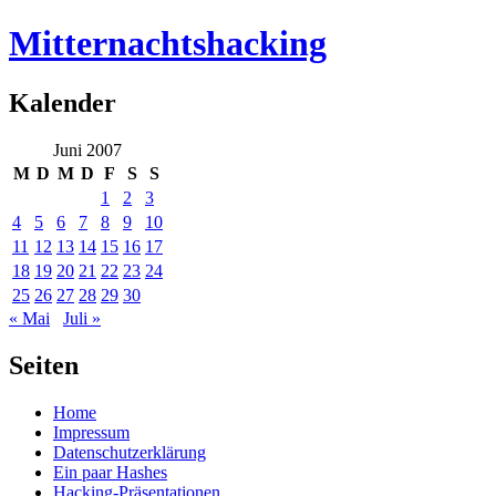
Mitternachtshacking
Kalender
Juni 2007
M
D
M
D
F
S
S
1
2
3
4
5
6
7
8
9
10
11
12
13
14
15
16
17
18
19
20
21
22
23
24
25
26
27
28
29
30
« Mai
Juli »
Seiten
Home
Impressum
Datenschutzerklärung
Ein paar Hashes
Hacking-Präsentationen