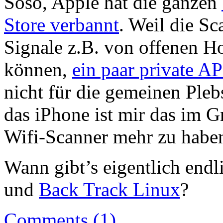
Soso, Apple hat die ganzen
Store verbannt
. Weil die S
Signale z.B. von offenen Ho
können,
ein paar private AP
nicht für die gemeinen Pleb
das iPhone ist mir das im Gr
Wifi-Scanner mehr zu haben
Wann gibt’s eigentlich end
und
Back Track Linux
?
Comments (1)